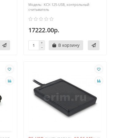
КСУ-125-USB, контрольный
азделяются на одноформатные - работающие с
считыватель
взаимодействующие с картами различных форматов
17222.00р.
В корзину