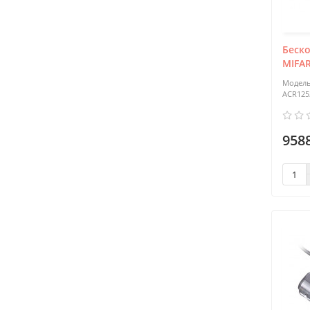
Беск
MIFA
ACR125
9588