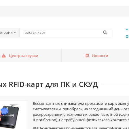
+
тегории
o
Центр загрузки
Новости
х RFID-карт для ПК и СКУД
Бесконтактные считыватели проксимити карт, имену
считывателями, приобрели на сегодняшний день о
распространению технологии радиочастотной идентиф
IDentification), не требующей физического контакта
RFID-считыватели применяются для идентификации 