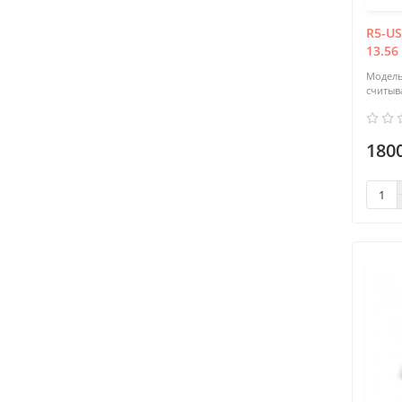
R5-US
13.56
считыв
180