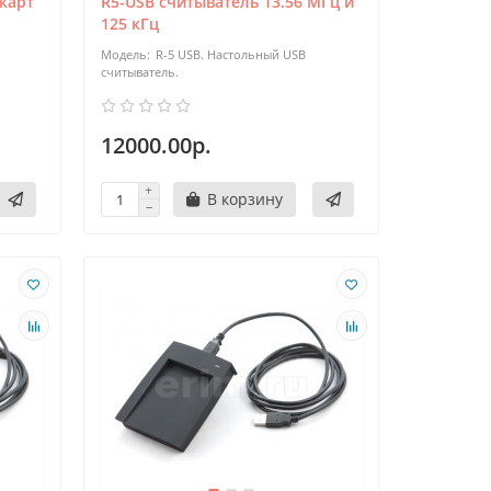
карт
R5-USB считыватель 13.56 МГц и
125 кГц
R-5 USB. Настольный USB
считыватель.
12000.00р.
В корзину