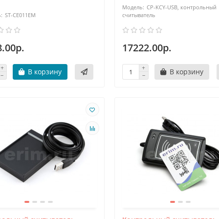
CP-KCY-USB, контрольный
оим функциональным возможностям бесконтактные считыватели подр
ST-CE011EM
считыватель
имити идентификаторами только одного формата, и универсальные - 
нологий, перечисленных в документации к считывателю.
.00р.
17222.00р.
В корзину
В корзину