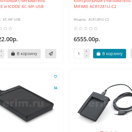
рольный считыватель
Контрольный считыватель 
E и ICODE KC-MF-USB
MIFARE ACR1281U-C2
KC-MF-USB
ACR1281U-C2
22.00р.
6555.00р.
В корзину
В корзину