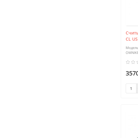
Счит
CL US
OMNIKE
3570