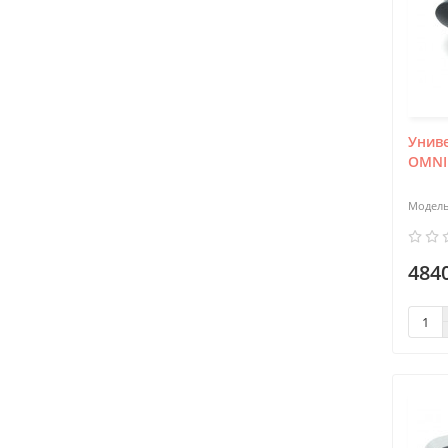
Унив
OMNIK
4840