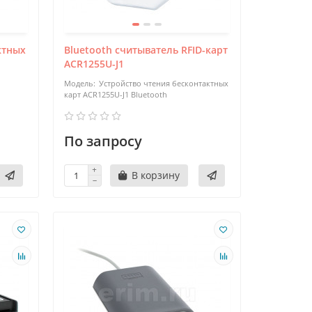
ктных
Bluetooth считыватель RFID-карт
ACR1255U-J1
Устройство чтения бесконтактных
карт ACR1255U-J1 Bluetooth
По запросу
В корзину