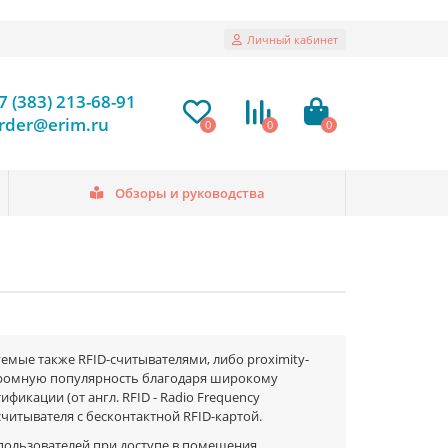
Личный кабинет
7 (383) 213-68-91
rder@erim.ru
0
0
0
Обзоры и руководства
емые также RFID-считывателями, либо proximity-
громную популярность благодаря широкому
икации (от англ. RFID - Radio Frequency
 считывателя с бесконтактной RFID-картой.
пользователей при доступе в помещения,