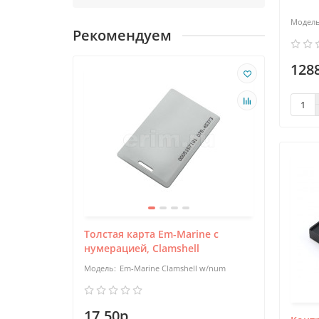
По св
Рекомендуем
прокс
и тех
1288
Толстая карта Em-Marine с
нумерацией, Clamshell
Em-Marine Clamshell w/num
17.50р.