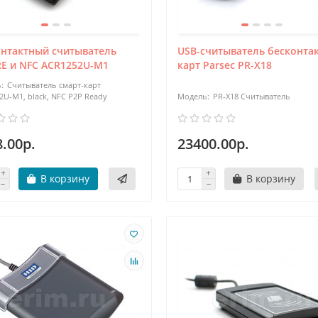
онтактный считыватель
USB-считыватель бесконта
RE и NFC ACR1252U-M1
карт Parsec PR-X18
Считыватель смарт-карт
2U-M1, black, NFC P2P Ready
PR-X18 Считыватель
.00р.
23400.00р.
В корзину
В корзину