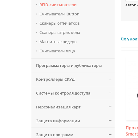
RFID-считыватели
автор
террит
Считыватели iButton
систем
Сканеры отпечатков
Схема
излуча
Сканеры штрих-кода
инфор
По умо
Магнитные ридеры
Считыватели лица
Программаторы и дубликаторы
Контроллеры СКУД
Системы контроля доступа
Персонализация карт
Считыв
досту
Защита информации
В зав
Прок
иному
Smart
Защита программ
(эмуля