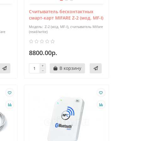
Считыватель бесконтактных
смарт-карт MIFARE Z-2 (мод. MF-I)
Z-2 (мод. MF-I), считыватель Mifare
are
(read/write)
8800.00р.
В корзину