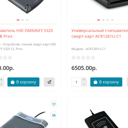
ыватель HID OMNIKEY 5325
Универсальный считывате
B Prox
смарт-карт ACR1281U-C1
Устройство чтения смарт-карт HID
Y 5325 CL Prox
ACR1281U-C1
.00р.
6505.00р.
В корзину
В корзину