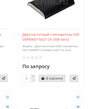
с
Двухчастотный считыватель HID
OMNIKEY 5427 CK USB Gen2
арт
Двухчастотный USB-считыватель
HID OMNIKEY (CardMan) 5427 CK Gen2
По запросу
В корзину