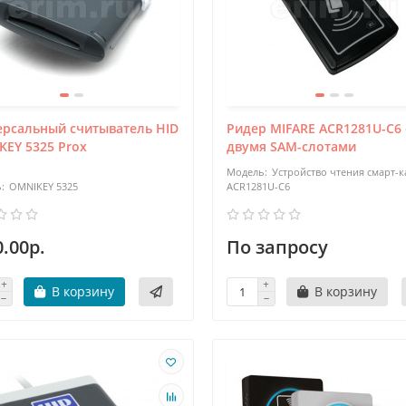
ерсальный считыватель HID
Ридер MIFARE ACR1281U-C6 
EY 5325 Prox
двумя SAM-слотами
Устройство чтения смарт-к
OMNIKEY 5325
ACR1281U-C6
.00р.
По запросу
В корзину
В корзину