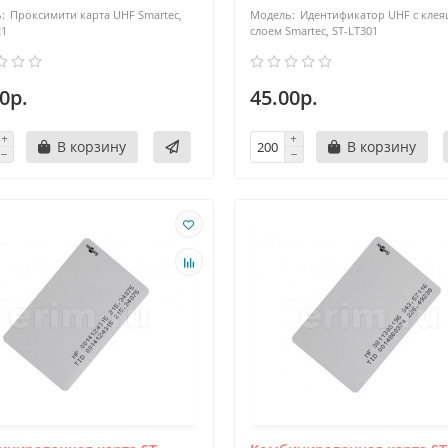
Проксимити карта UHF Smartec,
Идентификатор UHF с кле
21
слоем Smartec, ST-LT301
0р.
45.00р.
В корзину
В корзину