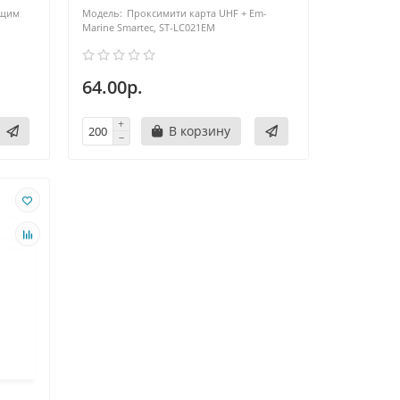
ящим
Проксимити карта UHF + Em-
Marine Smartec, ST-LC021EM
64.00р.
В корзину