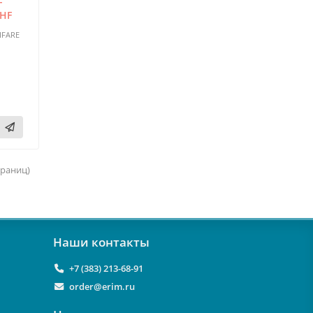
-
UHF
IFARE
страниц)
Наши контакты
+7 (383) 213-68-91
order@erim.ru