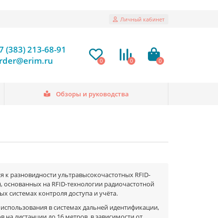
Личный кабинет
7 (383) 213-68-91
rder@erim.ru
0
0
0
Обзоры и руководства
ся к разновидности ультравысокочастотных RFID-
cy), основанных на RFID-технологии радиочастотной
ых системах контроля доступа и учёта.
использования в системах дальней идентификации,
на дистанции до 16 метров, в зависимости от