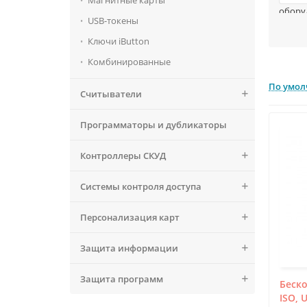
Магнитные карты
обору
USB-токены
Благо
Ключи iButton
сотру
Комбинированные
Отсут
карта
По умо
идент
Считыватели
Второ
автот
Программаторы и дубликаторы
UHF-п
Контроллеры СКУД
Не ме
либо 
при и
Системы контроля доступа
Персонализация карт
Защита информации
Защита программ
Беско
ISO, 