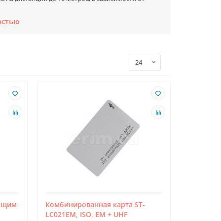
остью
ьзуются большой популярностью для идентификации
очки доступа.
считывателю повышает удобство пользования
енения технологии "свободные руки" в виде удобной
упа является их применение для доступа
идентификации достигается удобство пользования
при проезде через КПП предприятия.
, грузов, изделий на производственном конвейере,
ификации объектов учёта, оснащённых UHF-метками,
еящим
Комбинированная карта ST-
LC021EM, ISO, EM + UHF