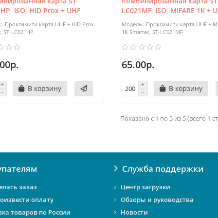
инированная карта ST-
Комбинированная карта ST
HP, ISO, HID Prox + UHF
LC021MF, ISO, MIFARE 1K + 
Проксимити карта UHF + HID Prox
Проксимити карта UHF + M
c, ST-LC021HP
1K Smartec, ST-LC021MF
00р.
65.00р.
В корзину
В корзину
Показано с 1 по 5 из 5 (всего 1 
упателям
Служба поддержки
елать заказ
Центр загрузки
роизвести оплату
Обзоры и руководства
вка товаров по России
Новости