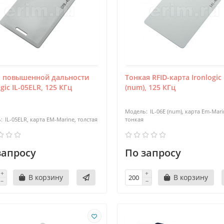
а повышенной дальности
Тонкая RFID-карта Ironlogic 
ogic IL-05ELR, 125 КГц
(num), 125 КГц
IL-06E (num), карта Em-Mari
IL-05ELR, карта EM-Marine, толстая
тонкая
запросу
По запросу
В корзину
В корзину