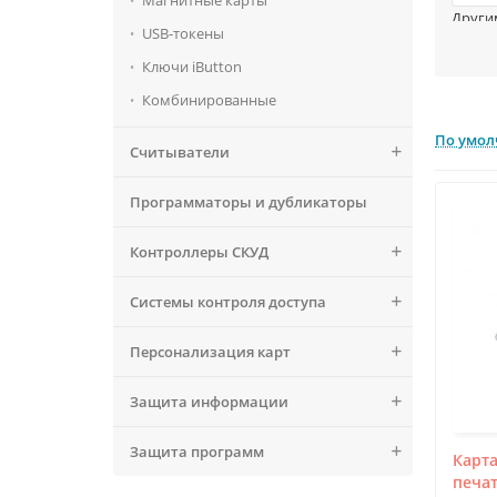
Магнитные карты
Други
USB-токены
семейс
брасл
Ключи iButton
Вариа
Комбинированные
данног
разно
По умо
Считыватели
Рабоча
специ
Программаторы и дубликаторы
считы
диста
Контроллеры СКУД
Системы контроля доступа
Персонализация карт
Защита информации
Защита программ
Карт
печат