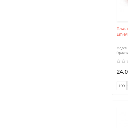
Пласт
Em-Ma
(красн
24.0