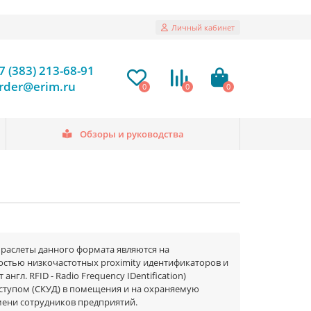
Личный кабинет
7 (383) 213-68-91
rder@erim.ru
0
0
0
Обзоры и руководства
браслеты данного формата являются на
стью низкочастотных proximity идентификаторов и
гл. RFID - Radio Frequency IDentification)
оступом (СКУД) в помещения и на охраняемую
емени сотрудников предприятий.