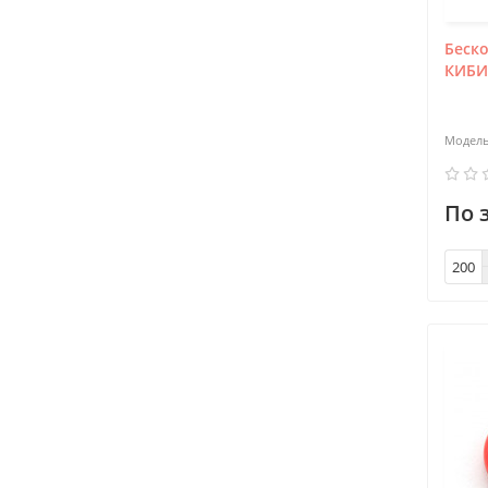
Беско
КИБИ
По 