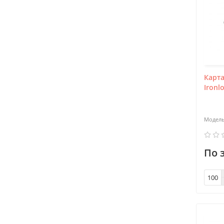
Карт
Ironl
По 