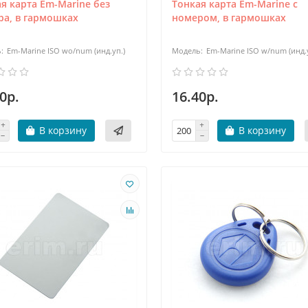
я карта Em-Marine без
Тонкая карта Em-Marine с
ра, в гармошках
номером, в гармошках
Em-Marine ISO wo/num (инд.уп.)
Em-Marine ISO w/num (инд.у
0р.
16.40р.
В корзину
В корзину