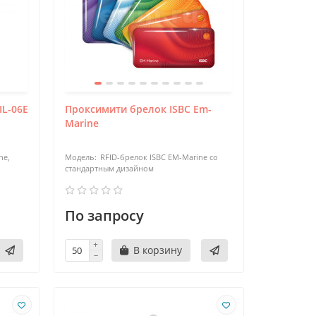
IL-06E
Проксимити брелок ISBC Em-
Marine
ne,
RFID-брелок ISBC EM-Marine со
стандартным дизайном
По запросу
В корзину