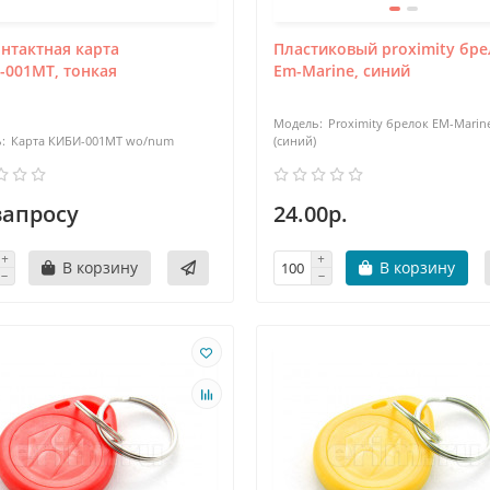
нтактная карта
Пластиковый proximity бр
-001МТ, тонкая
Em-Marine, синий
Proximity брелок EM-Marin
Карта КИБИ-001МТ wo/num
(синий)
запросу
24.00р.
В корзину
В корзину