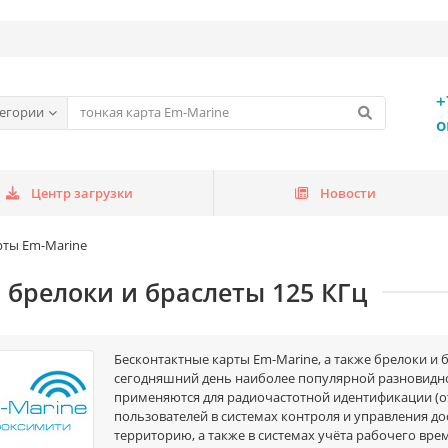
+
тегории
o
Центр загрузки
Новости
рты Em-Marine
, брелоки и браслеты 125 КГц
Бесконтактные карты Em-Marine, а также брелоки и 
сегодняшний день наиболее популярной разновидно
применяются для радиочастотной идентификации (от ан
пользователей в системах контроля и управления д
территорию, а также в системах учёта рабочего вр