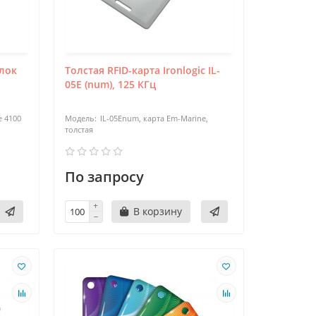
елок
Толстая RFID-карта Ironlogic IL-
05E (num), 125 КГц
e 4100
IL-05Enum, карта Em-Marine,
толстая
По запросу
В корзину