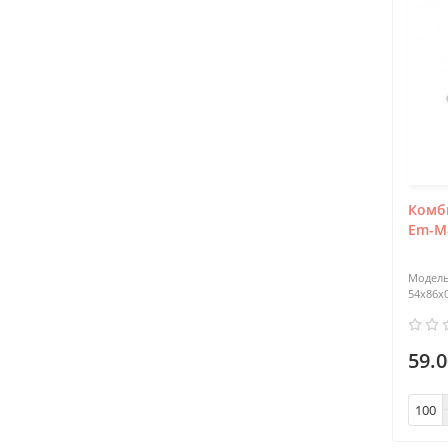
Комб
Em-Ma
54х86x
59.0