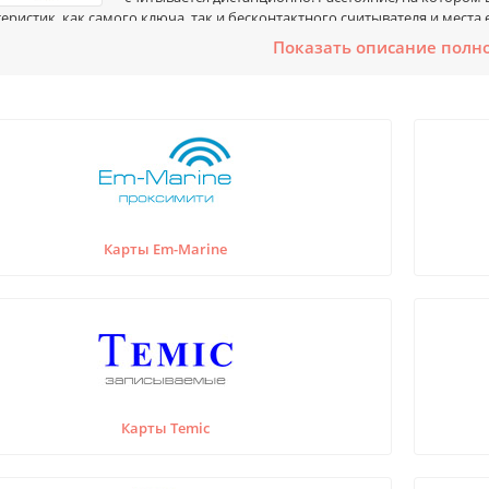
еристик, как самого ключа, так и бесконтактного считывателя и места 
Показать описание полн
ий вид proximity идентификатора может быть самым разным. Наиболе
ластиковой RFID-карты. Также популярностью пользуются RFID-ключи в
нтактные ключи выпускаются различных форматов, имеющих свои инд
нения. Наиболее распространёнными на сегодняшний день являются 
-Marine, HID Prox, MIFARE, iCLASS, ICODE, Indala, UHF.
арты, брелоки, браслеты и метки широко используются в СКУД (систем
ификации посетителей, системах доступа к компьютерам для идентифи
ных системах, системах учёта товаров, системах идентификации транс
Карты Em-Marine
Карты Temic