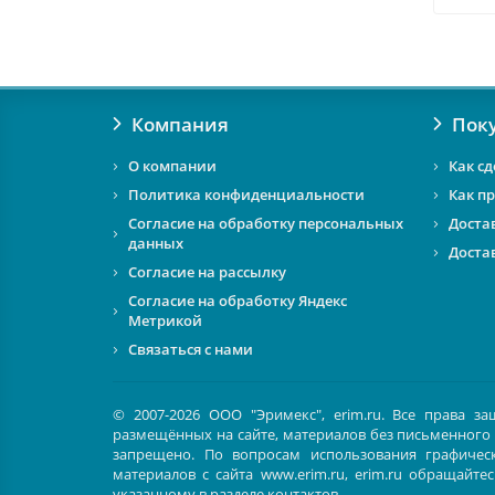
Компания
Пок
О компании
Как сд
Политика конфиденциальности
Как п
Согласие на обработку персональных
Доста
данных
Доста
Согласие на рассылку
Согласие на обработку Яндекс
Метрикой
Связаться с нами
© 2007-2026 ООО "Эримекс", erim.ru. Все права 
размещённых на сайте, материалов без письменного
запрещено. По вопросам использования графическ
материалов с сайта www.erim.ru, erim.ru обращайте
указанному в разделе контактов.