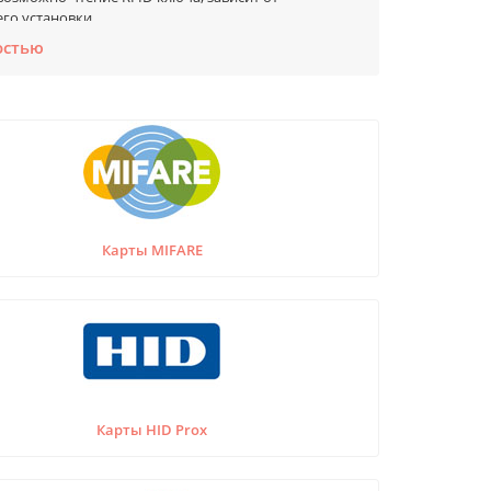
его установки.
остью
е популярным является бесконтактный пропуск в
 виде брелоков, браслетов, радио-меток.
ивидуальные характеристики и область
такие форматы радиочастотных идентификаторов,
ах контроля и управления доступом) для
кации пользователей по RFID-ключам, дисконтных и
порта.
Карты MIFARE
Карты HID Prox