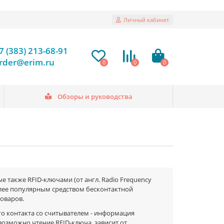
Личный кабинет
7 (383) 213-68-91
rder@erim.ru
0
0
0
Обзоры и руководства
 также RFID-ключами (от англ. Radio Frequency
более популярным средством бесконтактной
товаров.
о контакта со считывателем - информация
возможно чтение RFID-ключа, зависит от