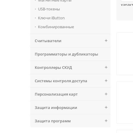
Магнитные карты
характ
USB-токены
Внешн
Ключи iButton
виде п
Комбинированные
Беско
приме
как Em
Считыватели
RFID-к
идент
Программаторы и дубликаторы
платёж
Контроллеры СКУД
Системы контроля доступа
Персонализация карт
Защита информации
Защита программ