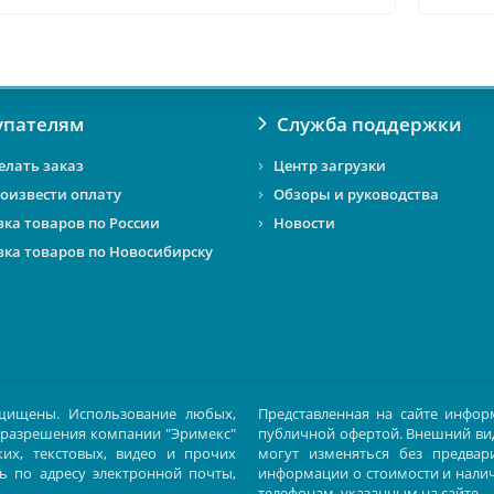
упателям
Служба поддержки
елать заказ
Центр загрузки
роизвести оплату
Обзоры и руководства
вка товаров по России
Новости
вка товаров по Новосибирску
защищены. Использование любых,
Представленная на сайте инфор
 разрешения компании "Эримекс"
публичной офертой. Внешний вид
их, текстовых, видео и прочих
могут изменяться без предвар
сь по адресу электронной почты,
информации о стоимости и нали
телефонам, указанным на сайте.