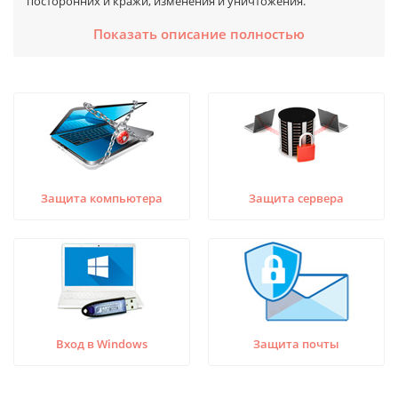
посторонних и кражи, изменения и уничтожения.
Наиболее востребованными на сегодняшний день являются
Показать описание полностью
продукты, обеспечивающие защиту личных и
корпоративных данных, почтовой переписки, фото и
видеоматериалов, расположенных на жёстких дисках
компьютеров и серверов, от неавторизованного доступа.
Не менее популярны и антивирусные продукты,
обеспечивающие защиту ИТ-инфраструктуры от вирусных
атак, способных нарушить работоспособность
программного обеспечения, запретить доступ к данным,
либо вообще уничтожить ценную информацию.
Защита компьютера
Защита сервера
Системы резервного копирования обеспечивают в свою
очередь создание архивных копий информационных систем,
благодаря чему значительно минимизируются риски потери
данных, а также время простоя в случае возникновения
программных и аппаратных сбоев компьютерного и
серверного оборудования.
Вход в Windows
Защита почты