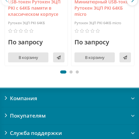
USB-токен Рутокен ЭЦП
Миниатюрный USB-токен
PKI с 64КБ памяти в
Рутокен ЭЦП PKI 64КБ
классическом корпусе
micro
Рутокен ЭЦП PKI 64КБ
Рутокен ЭЦП PKI 64КБ micro
По запросу
По запросу
В корзину
В корзину
Компания
Покупателям
Служба поддержки