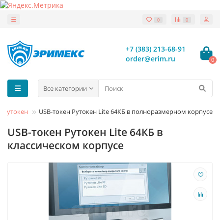
0
0
+7 (383) 213-68-91
order@erim.ru
0
Все категории
Рутокен
USB-токен Рутокен Lite 64КБ в полноразмерном корпусе
USB-токен Рутокен Lite 64КБ в
классическом корпусе