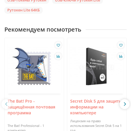
USB-токены Рутокен
USB-ключи Рутокен Lite
Рутокен Lite 64КБ
Рекомендуем посмотреть
The Bat! Pro -
Secret Disk 5 для защиты
защищённая почтовая
информации на
программа
компьютере
Лицензия на право
The Bat! Professional - 1
использования Secret Disk 5 на 1
компьютер
год