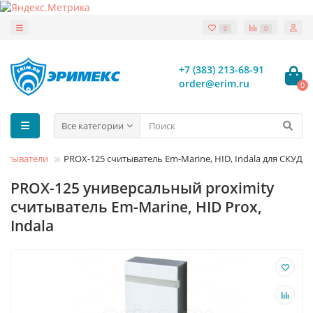
0
0
+7 (383) 213-68-91
order@erim.ru
0
Все категории
читыватели
PROX-125 считыватель Em-Marine, HID, Indala для СКУД
PROX-125 универсальный proximity
считыватель Em-Marine, HID Prox,
Indala