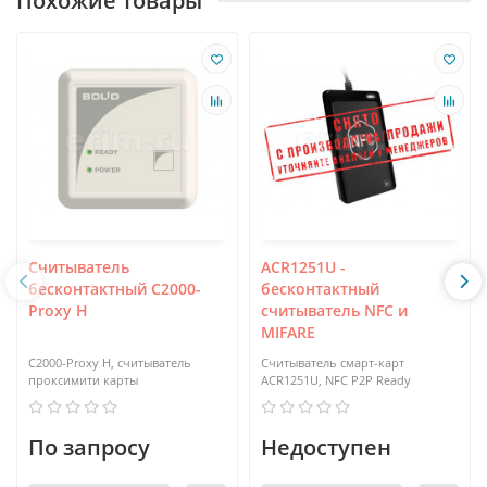
Похожие товары
Считыватель
ACR1251U -
бесконтактный С2000-
бесконтактный
Proxy H
считыватель NFC и
MIFARE
С2000-Proxy H, считыватель
Считыватель смарт-карт
проксимити карты
ACR1251U, NFC P2P Ready
По запросу
Недоступен