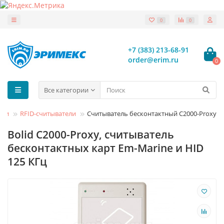
0
0
+7 (383) 213-68-91
order@erim.ru
0
Все категории
ели
RFID-считыватели
Считыватель бесконтактный С2000-Proxy
Bolid C2000-Proxy, считыватель
бесконтактных карт Em-Marine и HID
125 КГц