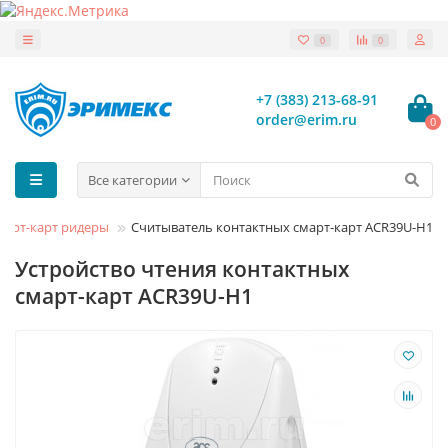
0
0
+7 (383) 213-68-91
order@erim.ru
0
Все категории
март-карт ридеры
Считыватель контактных смарт-карт ACR39U-H1
Устройство чтения контактных
смарт-карт ACR39U-H1