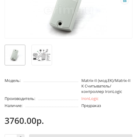
Модель:
Matrix-II (мод.EK)/Matrix-II
K Считыватель/
контроллер IronLogic
Производитель:
IronLogic
Наличие:
Предзаказ
3760.00р.