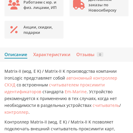
Работаем с юр. и
заказы по
физ. лицами, ИП
Новосибирску
Акции, скидки,
подарки
Описание
Характеристики
Отзывы
0
Matrix-II (мод. E K) / Matrix-II K производства компании
IronLogic представляет собой
автономный контроллер
СКУД
со встроенным
считывателем проксимити
идентификаторов
стандарта
Em-Marine
. Устройство
рекомендуется к применению в тех случаях, когда нет
необходимости в раздельных устройствах
считыватель
/
контроллер
.
Контроллер Matrix-II (мод. E K) / Matrix-II K позволяет
подключать внешний считыватель проксимити карт,