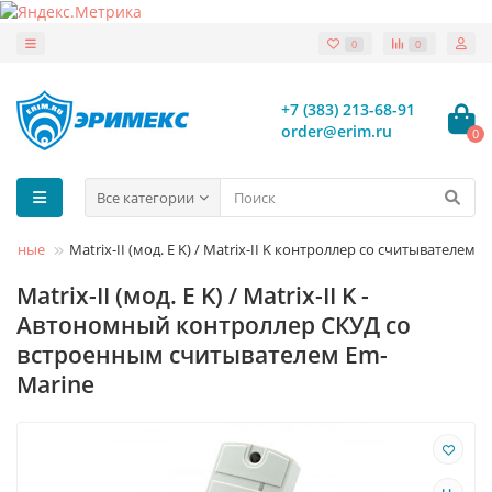
0
0
+7 (383) 213-68-91
order@erim.ru
0
Все категории
номные
Matrix-II (мод. E K) / Matrix-II K контроллер со считывателем
Matrix-II (мод. E K) / Matrix-II K -
Автономный контроллер СКУД со
встроенным считывателем Em-
Marine