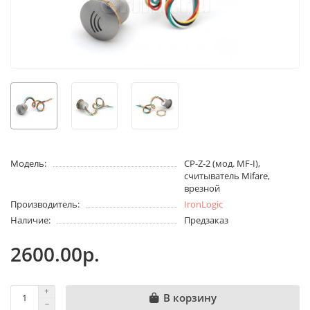
Модель:
CP-Z-2 (мод. MF-I),
считыватель Mifare,
врезной
Производитель:
IronLogic
Наличие:
Предзаказ
2600.00р.
В корзину