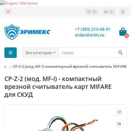
0
0
+7 (383) 213-68-91
order@erim.ru
0
Все категории
тели
CP-Z-2 (мод. MF-I) миниатюрный врезной считыватель MIFARE
CP-Z-2 (мод. MF-I) - компактный
врезной считыватель карт MIFARE
для СКУД